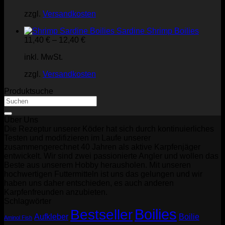
zzgl.
Versandkosten
Sardine Shrimp Boilies
11,40
€
–
12,40
€
inkl. MwSt.
zzgl.
Versandkosten
Produktsuche
Suchen
nach:
Über Uns
Die Rezeptur unserer Köder hat sich durch kontinuierliches
Testen und modifizieren im Laufe unserer
zusammengerechnet 40 Jahren als aktive Karpfenjäger
entwickelt. Wir sind zwei passionierte Angler und wollen das
Beste aus unserem Hobby herausholen. Mit unseren
hochwertigen Futtermitteln ist uns das gelungen und wir
haben uns daher entschieden, es auch anderen
Karpfenfreunden anzubieten.
Schlagwörter
Boilies
Bestseller
Aufkleber
Boilie
Aminol Fish