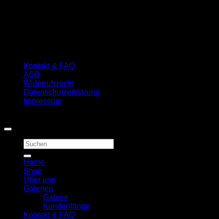
Kontakt & FAQ
AGB
Widerrufsrecht
Datenschutzerklärung
Impressum
Copyright 2026 ©
First Quality Carp Baits
Suchen
nach:
Home
Shop
Über uns
Galerien
Galerie
Kundenfänge
Kontakt & FAQ