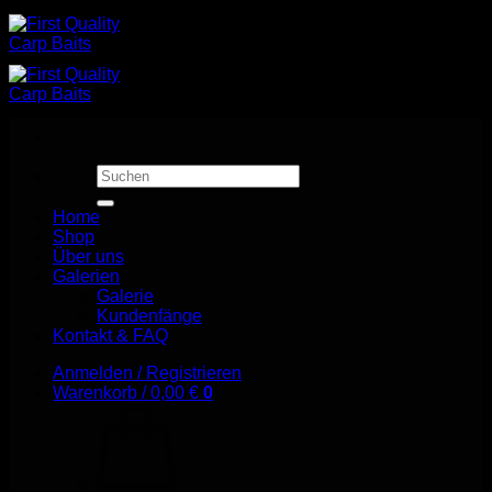
Zum
Inhalt
springen
Suchen
nach:
Home
Shop
Über uns
Galerien
Galerie
Kundenfänge
Kontakt & FAQ
Anmelden / Registrieren
Warenkorb /
0,00
€
0