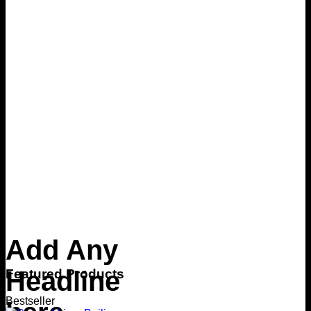
Add Any
Headline
Featured Products
Bestseller