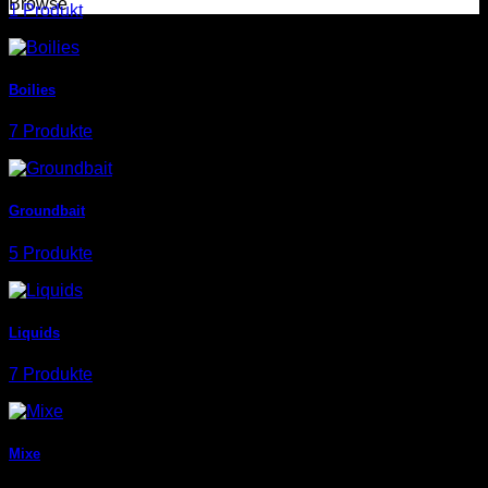
Browse
1 Produkt
Boilies
7 Produkte
Groundbait
5 Produkte
Liquids
7 Produkte
Mixe