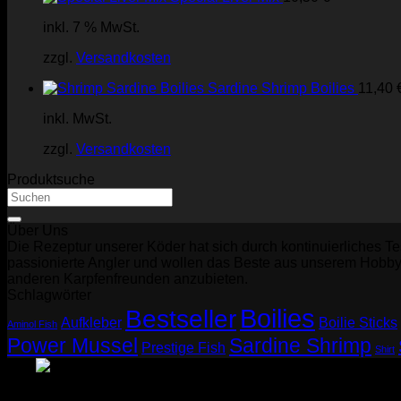
inkl. 7 % MwSt.
zzgl.
Versandkosten
Sardine Shrimp Boilies
11,40
inkl. MwSt.
zzgl.
Versandkosten
Produktsuche
Suchen
nach:
Über Uns
Die Rezeptur unserer Köder hat sich durch kontinuierliches T
passionierte Angler und wollen das Beste aus unserem Hobby 
anderen Karpfenfreunden anzubieten.
Schlagwörter
Boilies
Bestseller
Aufkleber
Boilie Sticks
Aminol Fish
Power Mussel
Sardine Shrimp
Prestige Fish
Shirt