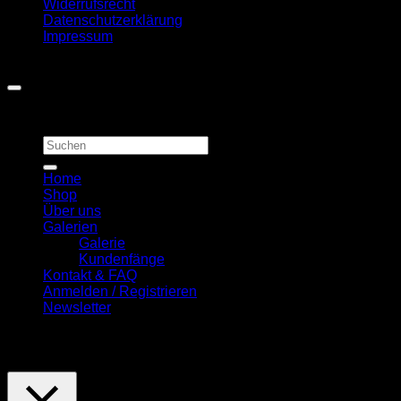
Widerrufsrecht
Datenschutzerklärung
Impressum
Copyright 2026 ©
First Quality Carp Baits
Suchen
nach:
Home
Shop
Über uns
Galerien
Galerie
Kundenfänge
Kontakt & FAQ
Anmelden / Registrieren
Newsletter
Diese Seite nutzt Cookies. Wenn Sie hiermit einverstanden si