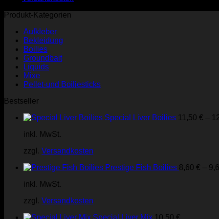
auf
der
Produkt-Kategorien
Produktseite
gewählt
Aufkleber
werden
Bekleidung
Boilies
Groundbait
Liquids
Mixe
Pellet-und Boiliesticks
Bestseller
Special Liver Boilies
11,50
€
–
1
inkl. MwSt.
zzgl.
Versandkosten
Prestige Fish Boilies
8,60
€
–
9,
inkl. MwSt.
zzgl.
Versandkosten
Special Liver Mix
10,50
€