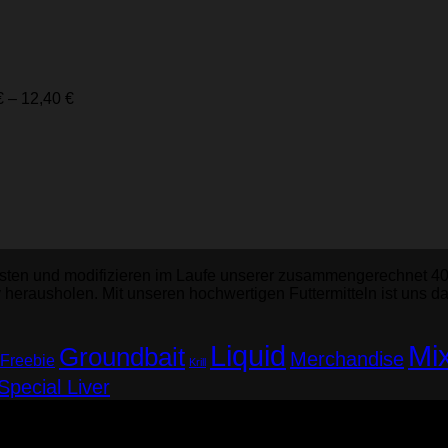
€
–
12,40
€
esten und modifizieren im Laufe unserer zusammengerechnet 40 J
herausholen. Mit unseren hochwertigen Futtermitteln ist uns 
Liquid
Mi
Groundbait
Merchandise
Freebie
Krill
Special Liver