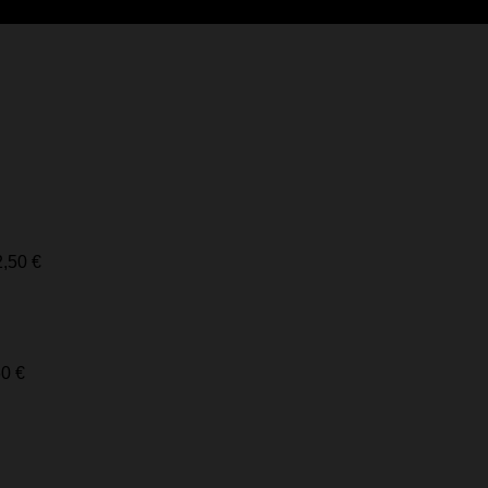
2,50
€
60
€