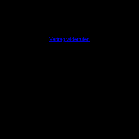
Vertrag widerrufen
nd, drücken Sie bitte den "OK" Button.
Cookie Einstellungen